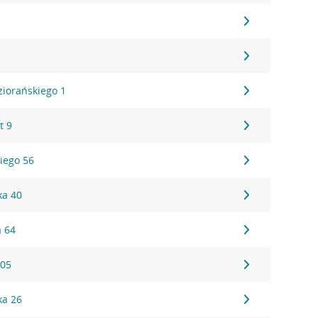
ziorańskiego 1
t 9
iego 56
ka 40
a 64
205
ka 26