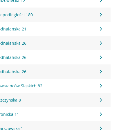
Mazowiecka 12
iepodległości 180
Podhalańska 21
Podhalańska 26
Podhalańska 26
Podhalańska 26
Powstańców Śląskich 82
szczyńska 8
ybnicka 11
Warszawska 1