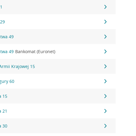
11
129
stwa 49
stwa 49
Bankomat (Euronet)
Armii Krajowej 15
igury 60
a 15
a 21
a 30