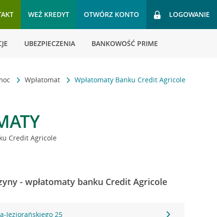
TAKT
WEŹ KREDYT
OTWÓRZ KONTO
LOGOWANIE
JE
UBEZPIECZENIA
BANKOWOŚĆ PRIME
omoc
Wpłatomat
Wpłatomaty Banku Credit Agricole
MATY
u Credit Agricole
yny - wpłatomaty banku Credit Agricole
a-Jeziorańskiego 25