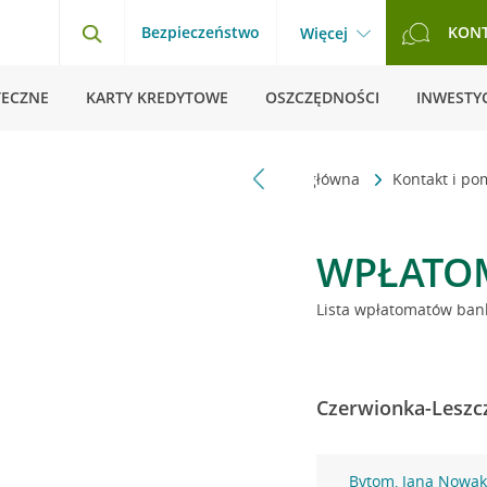
Bezpieczeństwo
KON
Więcej
TECZNE
KARTY KREDYTOWE
OSZCZĘDNOŚCI
INWESTYC
Strona główna
Kontakt i p
WPŁATO
Lista wpłatomatów bank
Czerwionka-Leszcz
Bytom, Jana Nowak