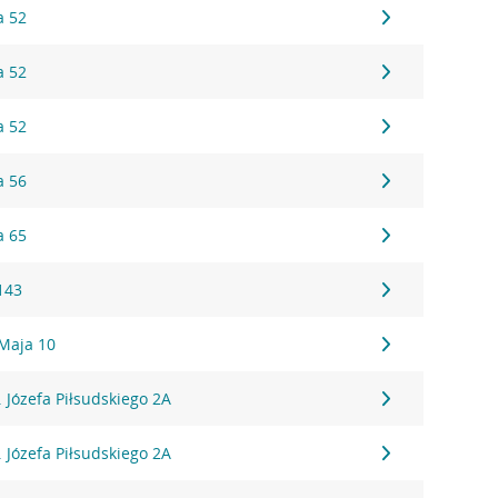
a 52
a 52
a 52
a 56
a 65
143
 Maja 10
l. Józefa Piłsudskiego 2A
l. Józefa Piłsudskiego 2A