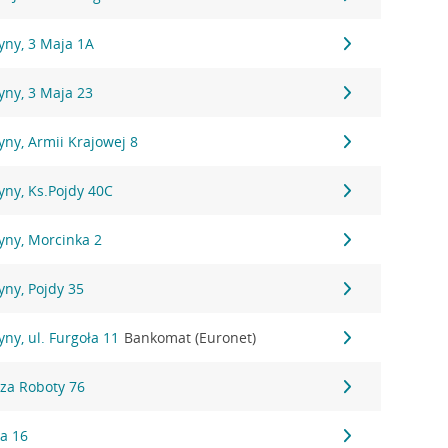
yny, 3 Maja 1A
yny, 3 Maja 23
ny, Armii Krajowej 8
yny, Ks.Pojdy 40C
yny, Morcinka 2
ny, Pojdy 35
ny, ul. Furgoła 11
Bankomat (Euronet)
dza Roboty 76
ka 16