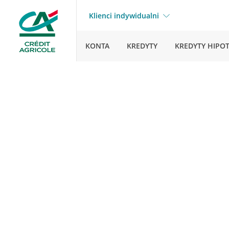
Klienci indywidualni
KONTA
KREDYTY
KREDYTY HIPO