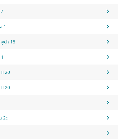
27
a 1
nych 18
 1
 II 20
 II 20
a 2c