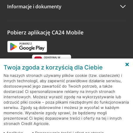
Informacje i dokumenty
Zachęcamy do podzielenia się z nami opinią o wizycie.
Wystarczy przejść na stronę
Oceń wizytę
, wyszukać
odwiedzoną placówkę i wypełnić formularz w ramach
platformy Profil Firmy w Google. Dziękujemy za wszystkie
opinie.
Pobierz aplikację CA24 Mobile
Przejdź do pytania
Twoja zgoda z korzyścią dla Ciebie
Na naszych stronach używamy plików cookie (tzw. ciasteczek) i
innych technologii, aby zapewnić prawidłowe działanie serwisu,
RODO
dostosowywać jego zawartość do Twoich potrzeb, a także
dostarczać Ci spersonalizowane reklamy na innych stronach
Regulamin serwisu
internetowych. Możesz wyrazić zgodę na wykorzystywanie lub
odrzucić pliki cookie – poza plikami niezbędnymi do funkcjonowania
Mapa serwisu
serwisu. Zgody są dobrowolne i możesz je wycofać w każdym
momencie. Wyrażenie zgody sprawi, że będziemy mogli
Polityka
Cookies
prezentować Ci lepiej dopasowane treści i oferty na tej i innych
stronach Credit Agricole.
Polityka prywatności