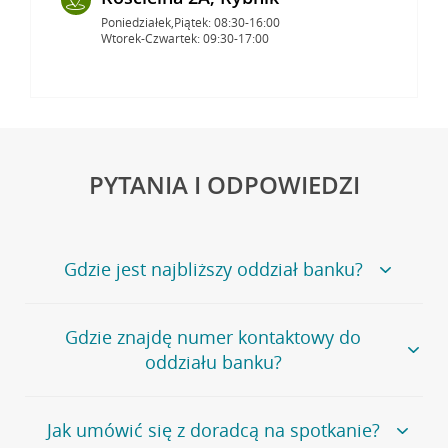
Poniedziałek,Piątek: 08:30-16:00
Wtorek-Czwartek: 09:30-17:00
PYTANIA I ODPOWIEDZI
Gdzie jest najbliższy oddział banku?
Jeśli szukasz oddziału naszego banku, zapraszamy na
Gdzie znajdę numer kontaktowy do
stronę
Placówki i bankomaty
, na której znajduje się
oddziału banku?
wygodna wyszukiwarka.
Alternatywnie, możesz skorzystać z pełnej
listy naszych
oddziałów
.
Bank Credit Agricole nie udostępnia ogólnego numeru
Jak umówić się z doradcą na spotkanie?
telefonu do placówki bankowej.