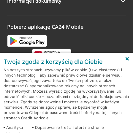
Informacje i dokumenty
Zachęcamy do podzielenia się z nami opinią o wizycie.
Wystarczy przejść na stronę
Oceń wizytę
, wyszukać
odwiedzoną placówkę i wypełnić formularz w ramach
platformy Profil Firmy w Google. Dziękujemy za wszystkie
opinie.
Pobierz aplikację CA24 Mobile
Przejdź do pytania
Twoja zgoda z korzyścią dla Ciebie
Na naszych stronach używamy plików cookie (tzw. ciasteczek) i
innych technologii, aby zapewnić prawidłowe działanie serwisu,
RODO
dostosowywać jego zawartość do Twoich potrzeb, a także
dostarczać Ci spersonalizowane reklamy na innych stronach
Regulamin serwisu
internetowych. Możesz wyrazić zgodę na wykorzystywanie lub
odrzucić pliki cookie – poza plikami niezbędnymi do funkcjonowania
Mapa serwisu
serwisu. Zgody są dobrowolne i możesz je wycofać w każdym
momencie. Wyrażenie zgody sprawi, że będziemy mogli
Polityka
Cookies
prezentować Ci lepiej dopasowane treści i oferty na tej i innych
stronach Credit Agricole.
Polityka prywatności
Analityka
Dopasowanie treści i ofert na stronie