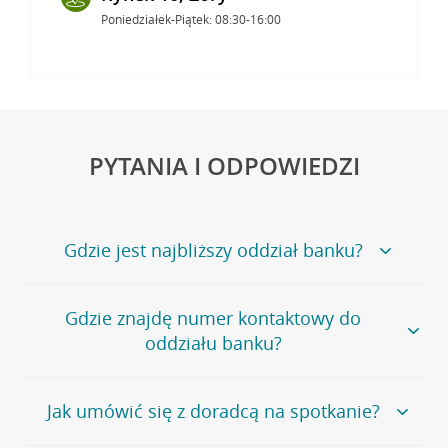
Poniedziałek-Piątek: 08:30-16:00
PYTANIA I ODPOWIEDZI
Gdzie jest najbliższy oddział banku?
Jeśli szukasz oddziału naszego banku, zapraszamy na
Gdzie znajdę numer kontaktowy do
stronę
Placówki i bankomaty
, na której znajduje się
oddziału banku?
wygodna wyszukiwarka.
Alternatywnie, możesz skorzystać z pełnej
listy naszych
oddziałów
.
Bank Credit Agricole nie udostępnia ogólnego numeru
Jak umówić się z doradcą na spotkanie?
telefonu do placówki bankowej.
Przejdź do pytania