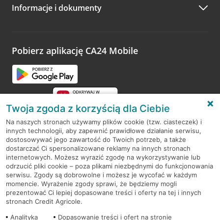
Informacje i dokumenty
Zachęcamy do podzielenia się z nami opinią o wizycie.
Wystarczy przejść na stronę
Oceń wizytę
, wyszukać
odwiedzoną placówkę i wypełnić formularz w ramach
platformy Profil Firmy w Google. Dziękujemy za wszystkie
opinie.
Pobierz aplikację CA24 Mobile
Przejdź do pytania
Twoja zgoda z korzyścią dla Ciebie
Na naszych stronach używamy plików cookie (tzw. ciasteczek) i
innych technologii, aby zapewnić prawidłowe działanie serwisu,
RODO
dostosowywać jego zawartość do Twoich potrzeb, a także
dostarczać Ci spersonalizowane reklamy na innych stronach
Regulamin serwisu
internetowych. Możesz wyrazić zgodę na wykorzystywanie lub
odrzucić pliki cookie – poza plikami niezbędnymi do funkcjonowania
Mapa serwisu
serwisu. Zgody są dobrowolne i możesz je wycofać w każdym
momencie. Wyrażenie zgody sprawi, że będziemy mogli
Polityka
Cookies
prezentować Ci lepiej dopasowane treści i oferty na tej i innych
stronach Credit Agricole.
Polityka prywatności
Analityka
Dopasowanie treści i ofert na stronie