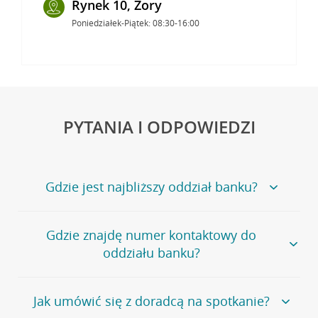
Rynek 10, Żory
Poniedziałek-Piątek: 08:30-16:00
PYTANIA I ODPOWIEDZI
Gdzie jest najbliższy oddział banku?
Jeśli szukasz oddziału naszego banku, zapraszamy na
Gdzie znajdę numer kontaktowy do
stronę
Placówki i bankomaty
, na której znajduje się
oddziału banku?
wygodna wyszukiwarka.
Alternatywnie, możesz skorzystać z pełnej
listy naszych
oddziałów
.
Bank Credit Agricole nie udostępnia ogólnego numeru
Jak umówić się z doradcą na spotkanie?
telefonu do placówki bankowej.
Przejdź do pytania