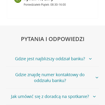
Poniedziałek-Piątek: 08:30-16:00
PYTANIA I ODPOWIEDZI
Gdzie jest najbliższy oddział banku?
Jeśli szukasz oddziału naszego banku, zapraszamy na
Gdzie znajdę numer kontaktowy do
stronę
Placówki i bankomaty
, na której znajduje się
oddziału banku?
wygodna wyszukiwarka.
Alternatywnie, możesz skorzystać z pełnej
listy naszych
oddziałów
.
Bank Credit Agricole nie udostępnia ogólnego numeru
Jak umówić się z doradcą na spotkanie?
telefonu do placówki bankowej.
Przejdź do pytania