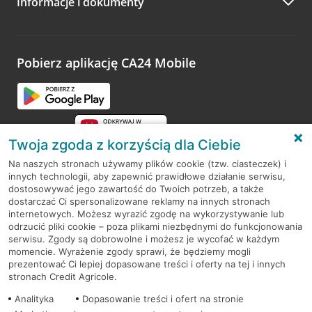
Informacje i dokumenty
Zachęcamy do podzielenia się z nami opinią o wizycie.
Wystarczy przejść na stronę
Oceń wizytę
, wyszukać
odwiedzoną placówkę i wypełnić formularz w ramach
platformy Profil Firmy w Google. Dziękujemy za wszystkie
opinie.
Pobierz aplikację CA24 Mobile
Przejdź do pytania
Twoja zgoda z korzyścią dla Ciebie
Na naszych stronach używamy plików cookie (tzw. ciasteczek) i
innych technologii, aby zapewnić prawidłowe działanie serwisu,
RODO
dostosowywać jego zawartość do Twoich potrzeb, a także
dostarczać Ci spersonalizowane reklamy na innych stronach
Regulamin serwisu
internetowych. Możesz wyrazić zgodę na wykorzystywanie lub
odrzucić pliki cookie – poza plikami niezbędnymi do funkcjonowania
Mapa serwisu
serwisu. Zgody są dobrowolne i możesz je wycofać w każdym
momencie. Wyrażenie zgody sprawi, że będziemy mogli
Polityka
Cookies
prezentować Ci lepiej dopasowane treści i oferty na tej i innych
stronach Credit Agricole.
Polityka prywatności
Analityka
Dopasowanie treści i ofert na stronie