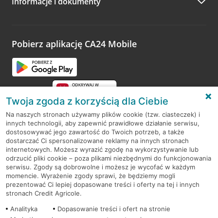
Informacje i dokumenty
Zachęcamy do podzielenia się z nami opinią o wizycie.
Wystarczy przejść na stronę
Oceń wizytę
, wyszukać
odwiedzoną placówkę i wypełnić formularz w ramach
platformy Profil Firmy w Google. Dziękujemy za wszystkie
opinie.
Pobierz aplikację CA24 Mobile
Przejdź do pytania
Twoja zgoda z korzyścią dla Ciebie
Na naszych stronach używamy plików cookie (tzw. ciasteczek) i
innych technologii, aby zapewnić prawidłowe działanie serwisu,
RODO
dostosowywać jego zawartość do Twoich potrzeb, a także
dostarczać Ci spersonalizowane reklamy na innych stronach
Regulamin serwisu
internetowych. Możesz wyrazić zgodę na wykorzystywanie lub
odrzucić pliki cookie – poza plikami niezbędnymi do funkcjonowania
Mapa serwisu
serwisu. Zgody są dobrowolne i możesz je wycofać w każdym
momencie. Wyrażenie zgody sprawi, że będziemy mogli
Polityka
Cookies
prezentować Ci lepiej dopasowane treści i oferty na tej i innych
stronach Credit Agricole.
Polityka prywatności
Analityka
Dopasowanie treści i ofert na stronie