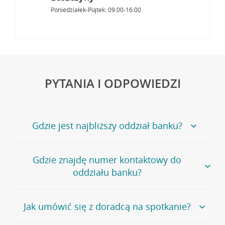
Poniedziałek-Piątek: 09:00-16:00
PYTANIA I ODPOWIEDZI
Gdzie jest najbliższy oddział banku?
Jeśli szukasz oddziału naszego banku, zapraszamy na
Gdzie znajdę numer kontaktowy do
stronę
Placówki i bankomaty
, na której znajduje się
oddziału banku?
wygodna wyszukiwarka.
Alternatywnie, możesz skorzystać z pełnej
listy naszych
oddziałów
.
Bank Credit Agricole nie udostępnia ogólnego numeru
Jak umówić się z doradcą na spotkanie?
telefonu do placówki bankowej.
Przejdź do pytania