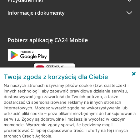
A po wizycie…
Informacje i dokumenty
Zachęcamy do podzielenia się z nami opinią o wizycie.
Wystarczy przejść na stronę
Oceń wizytę
, wyszukać
odwiedzoną placówkę i wypełnić formularz w ramach
platformy Profil Firmy w Google. Dziękujemy za wszystkie
opinie.
Pobierz aplikację CA24 Mobile
Przejdź do pytania
Twoja zgoda z korzyścią dla Ciebie
Na naszych stronach używamy plików cookie (tzw. ciasteczek) i
innych technologii, aby zapewnić prawidłowe działanie serwisu,
RODO
dostosowywać jego zawartość do Twoich potrzeb, a także
dostarczać Ci spersonalizowane reklamy na innych stronach
Regulamin serwisu
internetowych. Możesz wyrazić zgodę na wykorzystywanie lub
odrzucić pliki cookie – poza plikami niezbędnymi do funkcjonowania
Mapa serwisu
serwisu. Zgody są dobrowolne i możesz je wycofać w każdym
momencie. Wyrażenie zgody sprawi, że będziemy mogli
Polityka
Cookies
prezentować Ci lepiej dopasowane treści i oferty na tej i innych
stronach Credit Agricole.