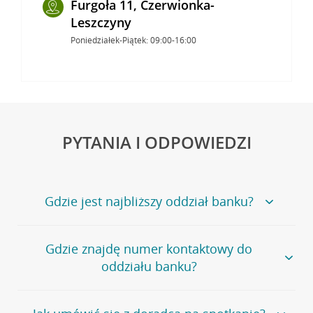
Furgoła 11, Czerwionka-
Leszczyny
Poniedziałek-Piątek: 09:00-16:00
PYTANIA I ODPOWIEDZI
Gdzie jest najbliższy oddział banku?
Jeśli szukasz oddziału naszego banku, zapraszamy na
Gdzie znajdę numer kontaktowy do
stronę
Placówki i bankomaty
, na której znajduje się
oddziału banku?
wygodna wyszukiwarka.
Alternatywnie, możesz skorzystać z pełnej
listy naszych
oddziałów
.
Bank Credit Agricole nie udostępnia ogólnego numeru