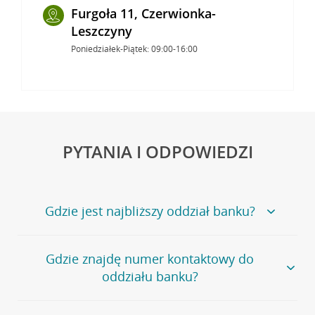
Furgoła 11, Czerwionka-
Leszczyny
Poniedziałek-Piątek: 09:00-16:00
PYTANIA I ODPOWIEDZI
Gdzie jest najbliższy oddział banku?
Jeśli szukasz oddziału naszego banku, zapraszamy na
Gdzie znajdę numer kontaktowy do
stronę
Placówki i bankomaty
, na której znajduje się
oddziału banku?
wygodna wyszukiwarka.
Alternatywnie, możesz skorzystać z pełnej
listy naszych