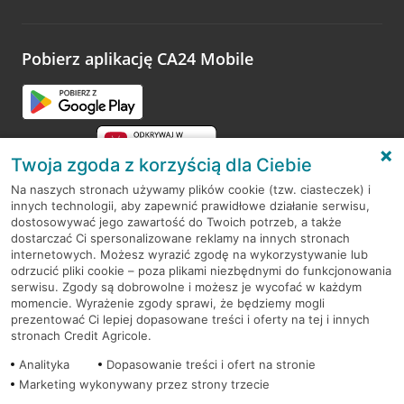
Wystarczy przejść na stronę
Oceń wizytę
, wyszukać
odwiedzoną placówkę i wypełnić formularz w ramach
platformy Profil Firmy w Google. Dziękujemy za wszystkie
opinie.
Pobierz aplikację CA24 Mobile
Przejdź do pytania
Twoja zgoda z korzyścią dla Ciebie
Na naszych stronach używamy plików cookie (tzw. ciasteczek) i
innych technologii, aby zapewnić prawidłowe działanie serwisu,
RODO
dostosowywać jego zawartość do Twoich potrzeb, a także
dostarczać Ci spersonalizowane reklamy na innych stronach
Regulamin serwisu
internetowych. Możesz wyrazić zgodę na wykorzystywanie lub
odrzucić pliki cookie – poza plikami niezbędnymi do funkcjonowania
Mapa serwisu
serwisu. Zgody są dobrowolne i możesz je wycofać w każdym
momencie. Wyrażenie zgody sprawi, że będziemy mogli
Polityka
Cookies
prezentować Ci lepiej dopasowane treści i oferty na tej i innych
stronach Credit Agricole.
Polityka prywatności
Analityka
Dopasowanie treści i ofert na stronie
Marketing wykonywany przez strony trzecie