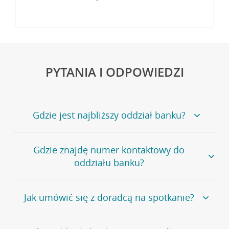
PYTANIA I ODPOWIEDZI
Gdzie jest najbliższy oddział banku?
Jeśli szukasz oddziału naszego banku, zapraszamy na
Gdzie znajdę numer kontaktowy do
stronę
Placówki i bankomaty
, na której znajduje się
oddziału banku?
wygodna wyszukiwarka.
Alternatywnie, możesz skorzystać z pełnej
listy naszych
oddziałów
.
Bank Credit Agricole nie udostępnia ogólnego numeru
Jak umówić się z doradcą na spotkanie?
telefonu do placówki bankowej.
Przejdź do pytania
Polecamy skorzystanie z możliwości wcześniejszego
Jeśli jesteś już
naszym