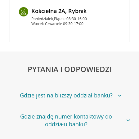
Kościelna 2A, Rybnik
Poniedziałek,Piątek: 08:30-16:00
Wtorek-Czwartek: 09:30-17:00
PYTANIA I ODPOWIEDZI
Gdzie jest najbliższy oddział banku?
Jeśli szukasz oddziału naszego banku, zapraszamy na
Gdzie znajdę numer kontaktowy do
stronę
Placówki i bankomaty
, na której znajduje się
oddziału banku?
wygodna wyszukiwarka.
Alternatywnie, możesz skorzystać z pełnej
listy naszych