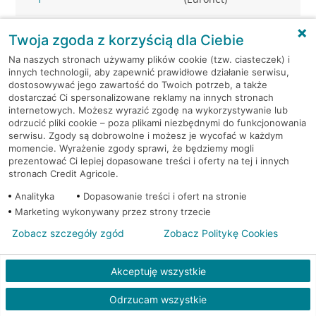
Tarnowo Podgórne, ul.
Bankomat
Twoja zgoda z korzyścią dla Ciebie
Owocowa 16
(Euronet)
Na naszych stronach używamy plików cookie (tzw. ciasteczek) i
innych technologii, aby zapewnić prawidłowe działanie serwisu,
Tarnowo Podgórne, ul.
Bankomat
dostosowywać jego zawartość do Twoich potrzeb, a także
Poznańska 74
(Euronet)
dostarczać Ci spersonalizowane reklamy na innych stronach
internetowych. Możesz wyrazić zgodę na wykorzystywanie lub
odrzucić pliki cookie – poza plikami niezbędnymi do funkcjonowania
Tarnowo Podgórne, ul.
Bankomat
serwisu. Zgody są dobrowolne i możesz je wycofać w każdym
Poznańska 74
(Euronet)
momencie. Wyrażenie zgody sprawi, że będziemy mogli
prezentować Ci lepiej dopasowane treści i oferty na tej i innych
stronach Credit Agricole.
Tulce, ul. Fiołkowa 1
Bankomat (Euronet)
Analityka
Dopasowanie treści i ofert na stronie
Marketing wykonywany przez strony trzecie
Zobacz szczegóły zgód
Zobacz Politykę Cookies
Akceptuję wszystkie
Odrzucam wszystkie