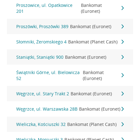
Proszowice, ul. Opatkowice
Bankomat
201
(Euronet)
Proszówki, Proszówki 389
Bankomat (Euronet)
Słomniki, Żeromskiego 4
Bankomat (Planet Cash)
Staniątki, Staniątki 900
Bankomat (Euronet)
Świątniki Górne, ul. Bielowicza
Bankomat
52
(Euronet)
Węgrzce, ul. Stary Trakt 2
Bankomat (Euronet)
Węgrzce, ul. Warszawska 28B
Bankomat (Euronet)
Wieliczka, Kościuszki 32
Bankomat (Planet Cash)
Wieliczka, Moniuszki 3
Bankomat (Planet Cash)