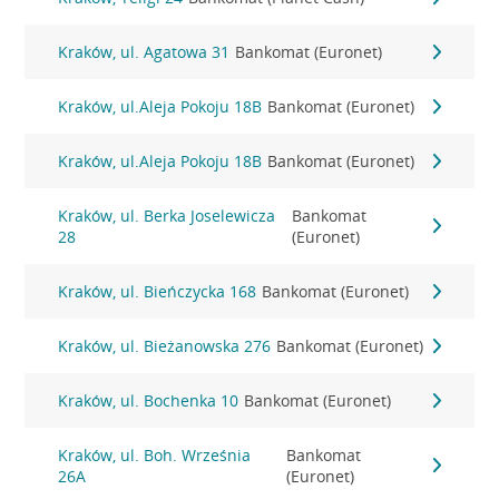
Kraków, ul. Agatowa 31
Bankomat (Euronet)
Kraków, ul.Aleja Pokoju 18B
Bankomat (Euronet)
Kraków, ul.Aleja Pokoju 18B
Bankomat (Euronet)
Kraków, ul. Berka Joselewicza
Bankomat
28
(Euronet)
Kraków, ul. Bieńczycka 168
Bankomat (Euronet)
Kraków, ul. Bieżanowska 276
Bankomat (Euronet)
Kraków, ul. Bochenka 10
Bankomat (Euronet)
Kraków, ul. Boh. Września
Bankomat
26A
(Euronet)