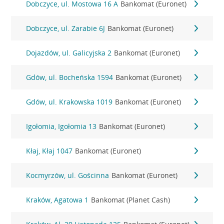
Dobczyce, ul. Mostowa 16 A
Bankomat (Euronet)
Dobczyce, ul. Zarabie 6J
Bankomat (Euronet)
Dojazdów, ul. Galicyjska 2
Bankomat (Euronet)
Gdów, ul. Bocheńska 1594
Bankomat (Euronet)
Gdów, ul. Krakowska 1019
Bankomat (Euronet)
Igołomia, Igołomia 13
Bankomat (Euronet)
Kłaj, Kłaj 1047
Bankomat (Euronet)
Kocmyrzów, ul. Gościnna
Bankomat (Euronet)
Kraków, Agatowa 1
Bankomat (Planet Cash)