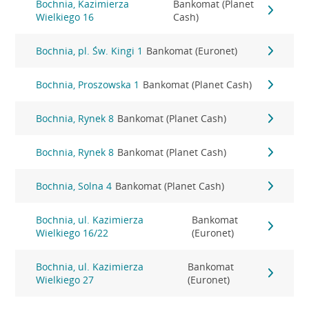
Bochnia, Kazimierza
Bankomat (Planet
Wielkiego 16
Cash)
Bochnia, pl. Św. Kingi 1
Bankomat (Euronet)
Bochnia, Proszowska 1
Bankomat (Planet Cash)
Bochnia, Rynek 8
Bankomat (Planet Cash)
Bochnia, Rynek 8
Bankomat (Planet Cash)
Bochnia, Solna 4
Bankomat (Planet Cash)
Bochnia, ul. Kazimierza
Bankomat
Wielkiego 16/22
(Euronet)
Bochnia, ul. Kazimierza
Bankomat
Wielkiego 27
(Euronet)