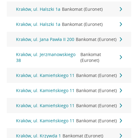
Kraków, ul. Halszki 1a
Bankomat (Euronet)
Kraków, ul. Halszki 1a
Bankomat (Euronet)
Kraków, ul. Jana Pawła II 200
Bankomat (Euronet)
Kraków, ul. Jerzmanowskiego
Bankomat
38
(Euronet)
Kraków, ul. Kamieńskiego 11
Bankomat (Euronet)
Kraków, ul. Kamieńskiego 11
Bankomat (Euronet)
Kraków, ul. Kamieńskiego 11
Bankomat (Euronet)
Kraków, ul. Kamieńskiego 11
Bankomat (Euronet)
Kraków, ul. Krzywda 1
Bankomat (Euronet)