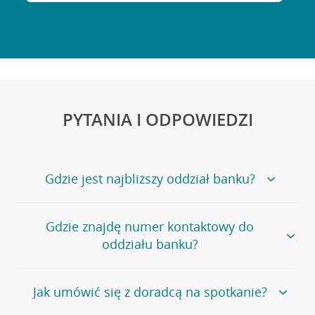
PYTANIA I ODPOWIEDZI
Gdzie jest najbliższy oddział banku?
Jeśli szukasz oddziału naszego banku, zapraszamy na
Gdzie znajdę numer kontaktowy do
stronę
Placówki i bankomaty
, na której znajduje się
oddziału banku?
wygodna wyszukiwarka.
Alternatywnie, możesz skorzystać z pełnej
listy naszych
oddziałów
.
Bank Credit Agricole nie udostępnia ogólnego numeru
Jak umówić się z doradcą na spotkanie?
telefonu do placówki bankowej.
Przejdź do pytania