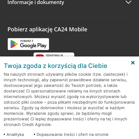
Informacje i dokumenty
Zachęcamy do podzielenia się z nami opinią o wizycie.
Wystarczy przejść na stronę
Oceń wizytę
, wyszukać
odwiedzoną placówkę i wypełnić formularz w ramach
platformy Profil Firmy w Google. Dziękujemy za wszystkie
opinie.
Pobierz aplikację CA24 Mobile
Przejdź do pytania
Twoja zgoda z korzyścią dla Ciebie
Na naszych stronach używamy plików cookie (tzw. ciasteczek) i
innych technologii, aby zapewnić prawidłowe działanie serwisu,
RODO
dostosowywać jego zawartość do Twoich potrzeb, a także
dostarczać Ci spersonalizowane reklamy na innych stronach
Regulamin serwisu
internetowych. Możesz wyrazić zgodę na wykorzystywanie lub
odrzucić pliki cookie – poza plikami niezbędnymi do funkcjonowania
Mapa serwisu
serwisu. Zgody są dobrowolne i możesz je wycofać w każdym
momencie. Wyrażenie zgody sprawi, że będziemy mogli
Polityka
Cookies
prezentować Ci lepiej dopasowane treści i oferty na tej i innych
stronach Credit Agricole.
Polityka prywatności
Analityka
Dopasowanie treści i ofert na stronie