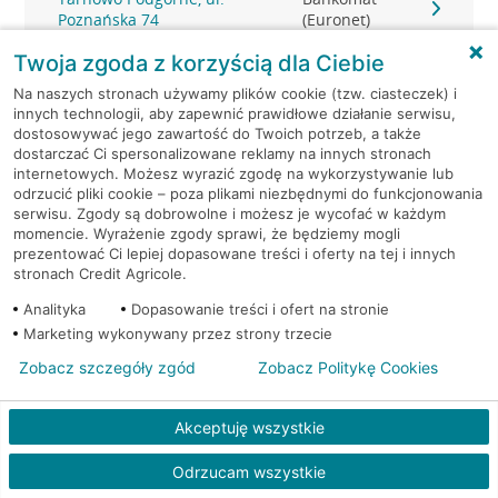
Poznańska 74
(Euronet)
Twoja zgoda z korzyścią dla Ciebie
Tarnowo Podgórne, ul.
Bankomat
Na naszych stronach używamy plików cookie (tzw. ciasteczek) i
Poznańska 74
(Euronet)
innych technologii, aby zapewnić prawidłowe działanie serwisu,
dostosowywać jego zawartość do Twoich potrzeb, a także
Tulce, ul. Fiołkowa 1
Bankomat (Euronet)
dostarczać Ci spersonalizowane reklamy na innych stronach
internetowych. Możesz wyrazić zgodę na wykorzystywanie lub
odrzucić pliki cookie – poza plikami niezbędnymi do funkcjonowania
serwisu. Zgody są dobrowolne i możesz je wycofać w każdym
momencie. Wyrażenie zgody sprawi, że będziemy mogli
prezentować Ci lepiej dopasowane treści i oferty na tej i innych
stronach Credit Agricole.
Analityka
Dopasowanie treści i ofert na stronie
Marketing wykonywany przez strony trzecie
Zobacz szczegóły zgód
Zobacz Politykę Cookies
Akceptuję wszystkie
Odrzucam wszystkie
Kredyt gotówkowy na Twoje