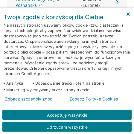
Poznańska 74
(Euronet)
Twoja zgoda z korzyścią dla Ciebie
Tarnowo Podgórne, ul.
Bankomat
Na naszych stronach używamy plików cookie (tzw. ciasteczek) i
Poznańska 74
(Euronet)
innych technologii, aby zapewnić prawidłowe działanie serwisu,
dostosowywać jego zawartość do Twoich potrzeb, a także
Tulce, ul. Fiołkowa 1
Bankomat (Euronet)
dostarczać Ci spersonalizowane reklamy na innych stronach
internetowych. Możesz wyrazić zgodę na wykorzystywanie lub
odrzucić pliki cookie – poza plikami niezbędnymi do funkcjonowania
serwisu. Zgody są dobrowolne i możesz je wycofać w każdym
momencie. Wyrażenie zgody sprawi, że będziemy mogli
prezentować Ci lepiej dopasowane treści i oferty na tej i innych
stronach Credit Agricole.
Analityka
Dopasowanie treści i ofert na stronie
Marketing wykonywany przez strony trzecie
Zobacz szczegóły zgód
Zobacz Politykę Cookies
Akceptuję wszystkie
Odrzucam wszystkie
Kredyt gotówkowy na Twoje