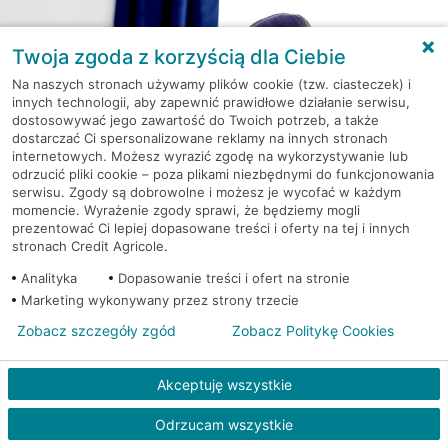
Twoja zgoda z korzyścią dla Ciebie
Na naszych stronach używamy plików cookie (tzw. ciasteczek) i
innych technologii, aby zapewnić prawidłowe działanie serwisu,
dostosowywać jego zawartość do Twoich potrzeb, a także
dostarczać Ci spersonalizowane reklamy na innych stronach
internetowych. Możesz wyrazić zgodę na wykorzystywanie lub
odrzucić pliki cookie – poza plikami niezbędnymi do funkcjonowania
serwisu. Zgody są dobrowolne i możesz je wycofać w każdym
momencie. Wyrażenie zgody sprawi, że będziemy mogli
Kredyt gotówkowy na Twoje
prezentować Ci lepiej dopasowane treści i oferty na tej i innych
wakacyjne plany
stronach Credit Agricole.
Weź kredyt na to co ważne. Twoje marzenia
Analityka
Dopasowanie treści i ofert na stronie
nie muszą czekać!
Marketing wykonywany przez strony trzecie
RRSO: 9,6%
Zobacz szczegóły zgód
Zobacz Politykę Cookies
WEŹ KREDYT
NOTA PRAWNA
Akceptuję wszystkie
Odrzucam wszystkie