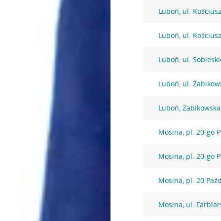
Luboń, ul. Kościus
Luboń, ul. Kościus
Luboń, ul. Sobiesk
Luboń, ul. Żabikow
Luboń, Żabikowska
Mosina, pl. 20-go 
Mosina, pl. 20-go 
Mosina, pl. 20 Paź
Mosina, ul. Farbia