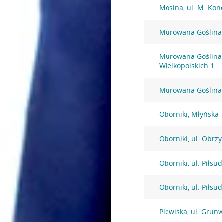
Mosina, ul. M. Kon
Murowana Goślina,
Murowana Goślina,
Wielkopolskich 1
Murowana Goślina,
Oborniki, Młyńska 
Oborniki, ul. Obrz
Oborniki, ul. Piłsu
Oborniki, ul. Piłsu
Plewiska, ul. Grun