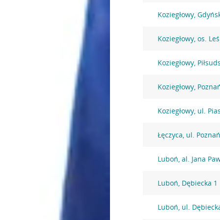
Koziegłowy, Gdyńs
Koziegłowy, os. Le
Koziegłowy, Piłsud
Koziegłowy, Pozna
Koziegłowy, ul. Pi
Łęczyca, ul. Pozna
Luboń, al. Jana Paw
Luboń, Dębiecka 1
Luboń, ul. Dębieck