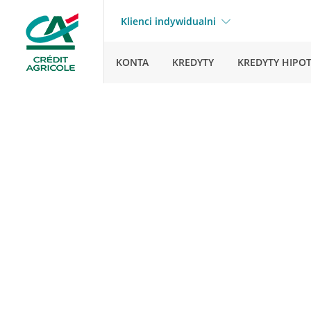
Klienci indywidualni
KONTA
KREDYTY
KREDYTY HIPO