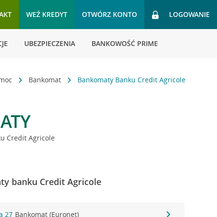
AKT
WEŹ KREDYT
OTWÓRZ KONTO
LOGOWANIE
JE
UBEZPIECZENIA
BANKOWOŚĆ PRIME
omoc
Bankomat
Bankomaty Banku Credit Agricole
ATY
 Credit Agricole
y banku Credit Agricole
a 27
Bankomat (Euronet)