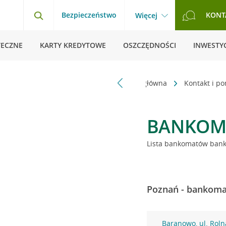
Bezpieczeństwo
KONT
Więcej
TECZNE
KARTY KREDYTOWE
OSZCZĘDNOŚCI
INWESTYC
Strona główna
Kontakt i p
BANKOM
Lista bankomatów banku
Poznań - bankomat
Baranowo, ul. Roln