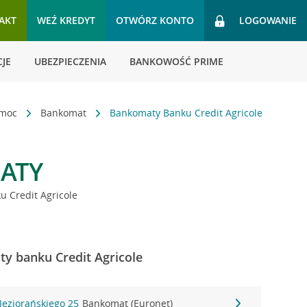
AKT
WEŹ KREDYT
OTWÓRZ KONTO
LOGOWANIE
JE
UBEZPIECZENIA
BANKOWOŚĆ PRIME
omoc
Bankomat
Bankomaty Banku Credit Agricole
ATY
 Credit Agricole
ty banku Credit Agricole
Jeziorańskiego 25
Bankomat (Euronet)