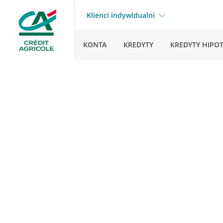
Klienci indywidualni
KONTA
KREDYTY
KREDYTY HIPO