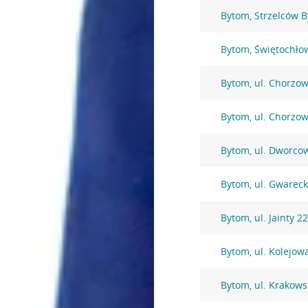
Bytom, Strzelców 
Bytom, Świętochło
Bytom, ul. Chorzo
Bytom, ul. Chorzo
Bytom, ul. Dworco
Bytom, ul. Gwarec
Bytom, ul. Jainty 2
Bytom, ul. Kolejow
Bytom, ul. Krakows