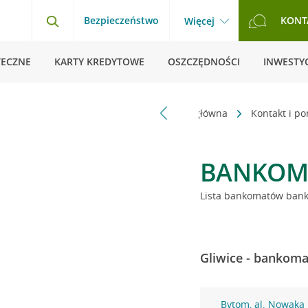
Bezpieczeństwo
KONT
Więcej
TECZNE
KARTY KREDYTOWE
OSZCZĘDNOŚCI
INWESTYC
Strona główna
Kontakt i p
BANKOM
Lista bankomatów banku
Gliwice - bankoma
Bytom, al. Nowaka 