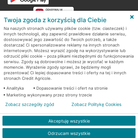
Twoja zgoda z korzyścią dla Ciebie
Na naszych stronach używamy plików cookie (tzw. ciasteczek) i
innych technologii, aby zapewnić prawidłowe działanie serwisu,
RODO
dostosowywać jego zawartość do Twoich potrzeb, a także
dostarczać Ci spersonalizowane reklamy na innych stronach
Regulamin serwisu
internetowych. Możesz wyrazić zgodę na wykorzystywanie lub
odrzucić pliki cookie – poza plikami niezbędnymi do funkcjonowania
Mapa serwisu
serwisu. Zgody są dobrowolne i możesz je wycofać w każdym
momencie. Wyrażenie zgody sprawi, że będziemy mogli
Polityka
Cookies
prezentować Ci lepiej dopasowane treści i oferty na tej i innych
stronach Credit Agricole.
Polityka prywatności
Analityka
Dopasowanie treści i ofert na stronie
Marketing wykonywany przez strony trzecie
Zobacz szczegóły zgód
Zobacz Politykę Cookies
© 2026 Credit Agricole Bank Polska S.A. Wszelkie prawa zastrzeżone
Akceptuję wszystkie
Odrzucam wszystkie