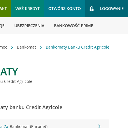
AKT
WEŹ KREDYT
OTWÓRZ KONTO
LOGOWANIE
JE
UBEZPIECZENIA
BANKOWOŚĆ PRIME
omoc
Bankomat
Bankomaty Banku Credit Agricole
ATY
 Credit Agricole
aty banku Credit Agricole
na 7a
Bankomat (Euronet)