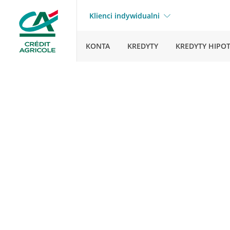
Klienci indywidualni
KONTA
KREDYTY
KREDYTY HIPO