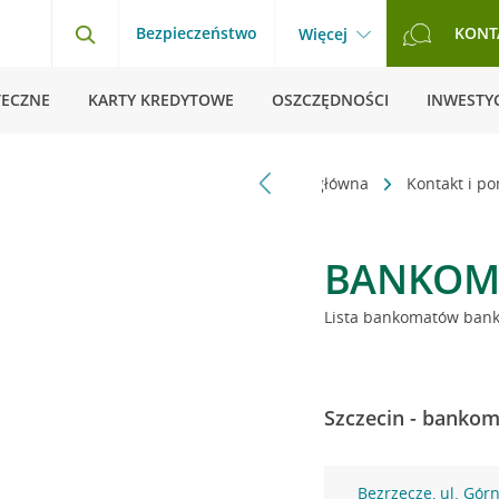
Bezpieczeństwo
KONT
Więcej
TECZNE
KARTY KREDYTOWE
OSZCZĘDNOŚCI
INWESTYC
Strona główna
Kontakt i p
BANKOM
Lista bankomatów banku
Szczecin - bankom
Bezrzecze, ul. Gór