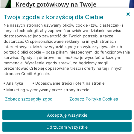
Kredyt gotówkowy na Twoje
wakacyjne plany
Twoja zgoda z korzyścią dla Ciebie
Weź kredyt na to co ważne. Twoje marzenia
Na naszych stronach używamy plików cookie (tzw. ciasteczek) i
nie muszą czekać!
innych technologii, aby zapewnić prawidłowe działanie serwisu,
RRSO: 9,6%
dostosowywać jego zawartość do Twoich potrzeb, a także
dostarczać Ci spersonalizowane reklamy na innych stronach
internetowych. Możesz wyrazić zgodę na wykorzystywanie lub
WEŹ KREDYT
NOTA PRAWNA
odrzucić pliki cookie – poza plikami niezbędnymi do funkcjonowania
serwisu. Zgody są dobrowolne i możesz je wycofać w każdym
momencie. Wyrażenie zgody sprawi, że będziemy mogli
prezentować Ci lepiej dopasowane treści i oferty na tej i innych
stronach Credit Agricole.
Analityka
Dopasowanie treści i ofert na stronie
Marketing wykonywany przez strony trzecie
Zobacz szczegóły zgód
Zobacz Politykę Cookies
PYTANIA I ODPOWIEDZI
Akceptuję wszystkie
Odrzucam wszystkie