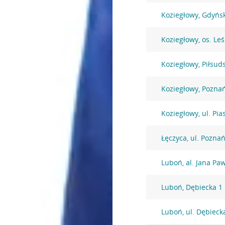
Koziegłowy, Gdyńs
Koziegłowy, os. Le
Koziegłowy, Piłsud
Koziegłowy, Pozna
Koziegłowy, ul. Pi
Łęczyca, ul. Pozna
Luboń, al. Jana Paw
Luboń, Dębiecka 1
Luboń, ul. Dębieck