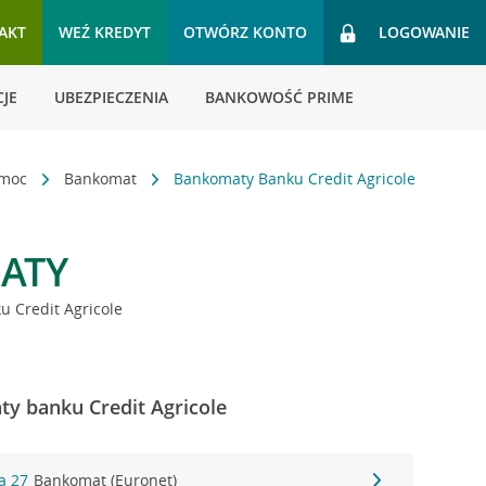
AKT
WEŹ KREDYT
OTWÓRZ KONTO
LOGOWANIE
JE
UBEZPIECZENIA
BANKOWOŚĆ PRIME
omoc
Bankomat
Bankomaty Banku Credit Agricole
ATY
 Credit Agricole
y banku Credit Agricole
a 27
Bankomat (Euronet)