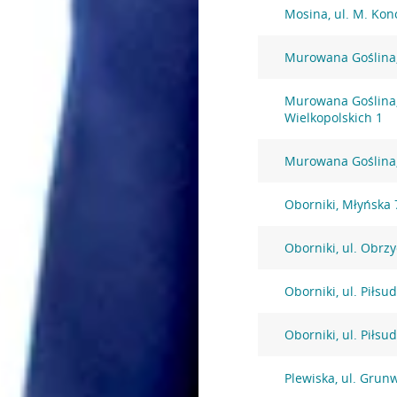
Mosina, ul. M. Kon
Murowana Goślina,
Murowana Goślina,
Wielkopolskich 1
Murowana Goślina,
Oborniki, Młyńska 
Oborniki, ul. Obrz
Oborniki, ul. Piłsu
Oborniki, ul. Piłsu
Plewiska, ul. Grun