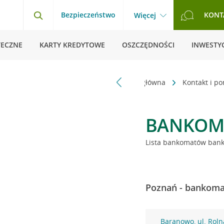
Bezpieczeństwo
KONT
Więcej
TECZNE
KARTY KREDYTOWE
OSZCZĘDNOŚCI
INWESTYC
Strona główna
Kontakt i p
BANKOM
Lista bankomatów banku
Poznań - bankomat
Baranowo, ul. Roln