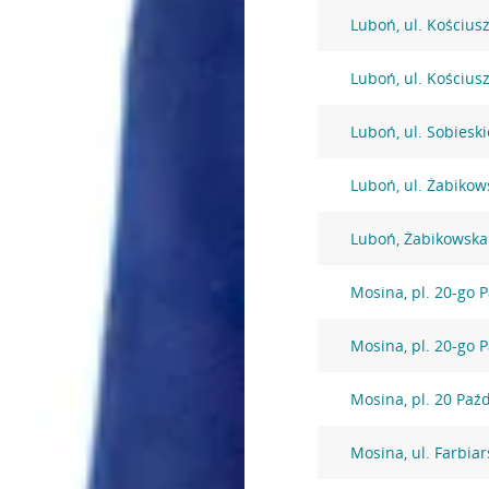
Luboń, ul. Kościus
Luboń, ul. Kościus
Luboń, ul. Sobiesk
Luboń, ul. Żabikow
Luboń, Żabikowska
Mosina, pl. 20-go 
Mosina, pl. 20-go 
Mosina, pl. 20 Paź
Mosina, ul. Farbia