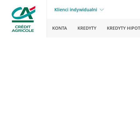
Klienci indywidualni
KONTA
KREDYTY
KREDYTY HIPO