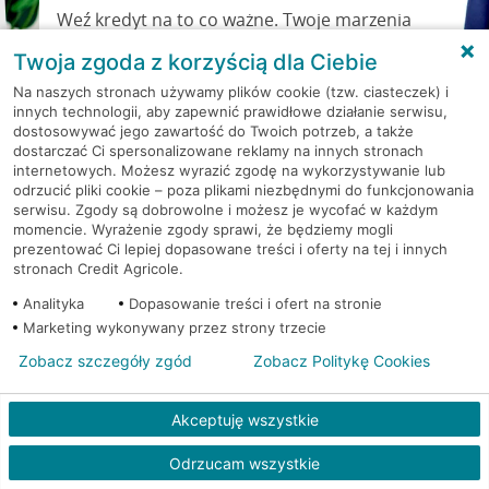
Weź kredyt na to co ważne. Twoje marzenia
nie muszą czekać!
Twoja zgoda z korzyścią dla Ciebie
RRSO: 9,6%
Na naszych stronach używamy plików cookie (tzw. ciasteczek) i
innych technologii, aby zapewnić prawidłowe działanie serwisu,
dostosowywać jego zawartość do Twoich potrzeb, a także
WEŹ KREDYT
NOTA PRAWNA
dostarczać Ci spersonalizowane reklamy na innych stronach
internetowych. Możesz wyrazić zgodę na wykorzystywanie lub
odrzucić pliki cookie – poza plikami niezbędnymi do funkcjonowania
serwisu. Zgody są dobrowolne i możesz je wycofać w każdym
momencie. Wyrażenie zgody sprawi, że będziemy mogli
prezentować Ci lepiej dopasowane treści i oferty na tej i innych
stronach Credit Agricole.
Analityka
Dopasowanie treści i ofert na stronie
Marketing wykonywany przez strony trzecie
PYTANIA I ODPOWIEDZI
Zobacz szczegóły zgód
Zobacz Politykę Cookies
Akceptuję wszystkie
Gdzie jest najbliższy oddział banku?
Odrzucam wszystkie