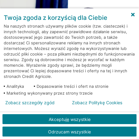
Twoja zgoda z korzyścią dla Ciebie
Na naszych stronach używamy plików cookie (tzw. ciasteczek) i
innych technologii, aby zapewnić prawidłowe działanie serwisu,
dostosowywać jego zawartość do Twoich potrzeb, a także
dostarczać Ci spersonalizowane reklamy na innych stronach
internetowych. Możesz wyrazić zgodę na wykorzystywanie lub
odrzucić pliki cookie – poza plikami niezbędnymi do funkcjonowania
serwisu. Zgody są dobrowolne i możesz je wycofać w każdym
momencie. Wyrażenie zgody sprawi, że będziemy mogli
Kredyt gotówkowy na Twoje
prezentować Ci lepiej dopasowane treści i oferty na tej i innych
stronach Credit Agricole.
wakacyjne plany
Analityka
Dopasowanie treści i ofert na stronie
Weź kredyt na to co ważne. Twoje marzenia
Marketing wykonywany przez strony trzecie
nie muszą czekać!
Zobacz szczegóły zgód
Zobacz Politykę Cookies
RRSO: 9,6%
Akceptuję wszystkie
WEŹ KREDYT
NOTA PRAWNA
Odrzucam wszystkie