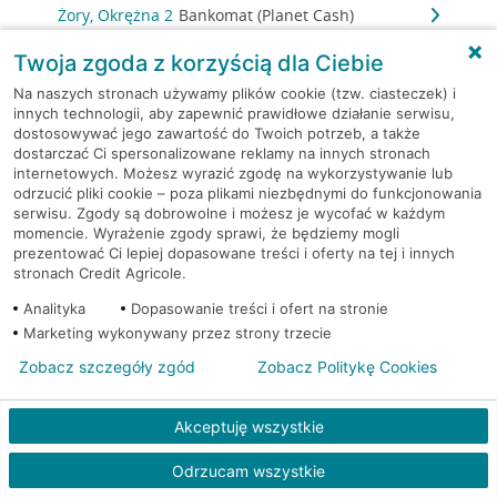
Żory, Okrężna 2
Bankomat (Planet Cash)
Twoja zgoda z korzyścią dla Ciebie
Żory, Os.Powstańców
Bankomat (Planet
Śląskich PU-8
Cash)
Na naszych stronach używamy plików cookie (tzw. ciasteczek) i
innych technologii, aby zapewnić prawidłowe działanie serwisu,
dostosowywać jego zawartość do Twoich potrzeb, a także
Żory, Pawlikowskiego
Bankomat (Planet
dostarczać Ci spersonalizowane reklamy na innych stronach
PU14
Cash)
internetowych. Możesz wyrazić zgodę na wykorzystywanie lub
odrzucić pliki cookie – poza plikami niezbędnymi do funkcjonowania
serwisu. Zgody są dobrowolne i możesz je wycofać w każdym
Żory, Powstańców Śląskich
Bankomat (Planet
momencie. Wyrażenie zgody sprawi, że będziemy mogli
8
Cash)
prezentować Ci lepiej dopasowane treści i oferty na tej i innych
stronach Credit Agricole.
Żory, Rynek 10
Bankomat w placówce CA BP
Analityka
Dopasowanie treści i ofert na stronie
Marketing wykonywany przez strony trzecie
Żory, Rynek 10
Bankomat w placówce CA BP
Zobacz szczegóły zgód
Zobacz Politykę Cookies
Żory, Rynek 9
Bankomat (Planet Cash)
Akceptuję wszystkie
Żory, ul. Bałdyka 2
Bankomat (Euronet)
Odrzucam wszystkie