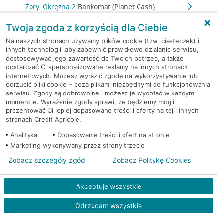
Żory, Okrężna 2
Bankomat (Planet Cash)
Twoja zgoda z korzyścią dla Ciebie
Żory, Os.Powstańców
Bankomat (Planet
Śląskich PU-8
Cash)
Na naszych stronach używamy plików cookie (tzw. ciasteczek) i
innych technologii, aby zapewnić prawidłowe działanie serwisu,
dostosowywać jego zawartość do Twoich potrzeb, a także
Żory, Pawlikowskiego
Bankomat (Planet
dostarczać Ci spersonalizowane reklamy na innych stronach
PU14
Cash)
internetowych. Możesz wyrazić zgodę na wykorzystywanie lub
odrzucić pliki cookie – poza plikami niezbędnymi do funkcjonowania
serwisu. Zgody są dobrowolne i możesz je wycofać w każdym
Żory, Powstańców Śląskich
Bankomat (Planet
momencie. Wyrażenie zgody sprawi, że będziemy mogli
8
Cash)
prezentować Ci lepiej dopasowane treści i oferty na tej i innych
stronach Credit Agricole.
Żory, Rynek 10
Bankomat w placówce CA BP
Analityka
Dopasowanie treści i ofert na stronie
Marketing wykonywany przez strony trzecie
Żory, Rynek 10
Bankomat w placówce CA BP
Zobacz szczegóły zgód
Zobacz Politykę Cookies
Żory, Rynek 9
Bankomat (Planet Cash)
Akceptuję wszystkie
Żory, ul. Bałdyka 2
Bankomat (Euronet)
Odrzucam wszystkie