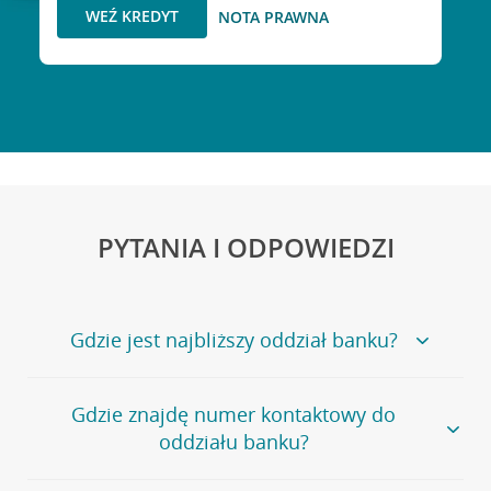
WEŹ KREDYT
NOTA PRAWNA
PYTANIA I ODPOWIEDZI
Gdzie jest najbliższy oddział banku?
Jeśli szukasz oddziału naszego banku, zapraszamy na
Gdzie znajdę numer kontaktowy do
stronę
Placówki i bankomaty
, na której znajduje się
oddziału banku?
wygodna wyszukiwarka.
Alternatywnie, możesz skorzystać z pełnej
listy naszych