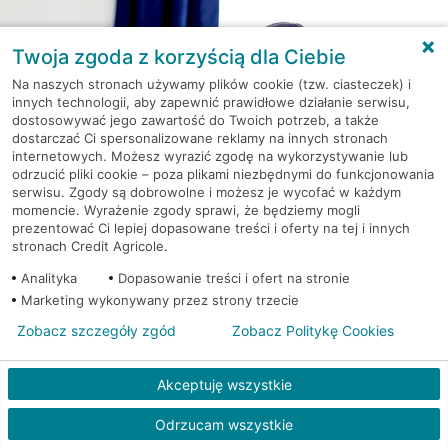
Twoja zgoda z korzyścią dla Ciebie
Na naszych stronach używamy plików cookie (tzw. ciasteczek) i
innych technologii, aby zapewnić prawidłowe działanie serwisu,
dostosowywać jego zawartość do Twoich potrzeb, a także
dostarczać Ci spersonalizowane reklamy na innych stronach
internetowych. Możesz wyrazić zgodę na wykorzystywanie lub
odrzucić pliki cookie – poza plikami niezbędnymi do funkcjonowania
serwisu. Zgody są dobrowolne i możesz je wycofać w każdym
momencie. Wyrażenie zgody sprawi, że będziemy mogli
Kredyt gotówkowy na Twoje
prezentować Ci lepiej dopasowane treści i oferty na tej i innych
wakacyjne plany
stronach Credit Agricole.
Weź kredyt na to co ważne. Twoje marzenia
Analityka
Dopasowanie treści i ofert na stronie
nie muszą czekać!
Marketing wykonywany przez strony trzecie
RRSO: 9,6%
Zobacz szczegóły zgód
Zobacz Politykę Cookies
WEŹ KREDYT
NOTA PRAWNA
Akceptuję wszystkie
Odrzucam wszystkie