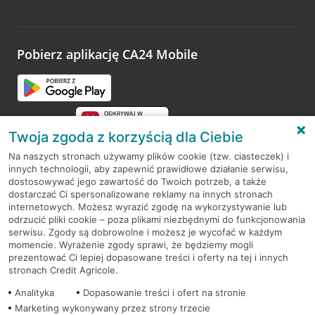
Pobierz aplikację CA24 Mobile
Twoja zgoda z korzyścią dla Ciebie
Na naszych stronach używamy plików cookie (tzw. ciasteczek) i
innych technologii, aby zapewnić prawidłowe działanie serwisu,
RODO
dostosowywać jego zawartość do Twoich potrzeb, a także
dostarczać Ci spersonalizowane reklamy na innych stronach
Regulamin serwisu
internetowych. Możesz wyrazić zgodę na wykorzystywanie lub
odrzucić pliki cookie – poza plikami niezbędnymi do funkcjonowania
Mapa serwisu
serwisu. Zgody są dobrowolne i możesz je wycofać w każdym
momencie. Wyrażenie zgody sprawi, że będziemy mogli
Polityka
Cookies
prezentować Ci lepiej dopasowane treści i oferty na tej i innych
stronach Credit Agricole.
Polityka prywatności
Analityka
Dopasowanie treści i ofert na stronie
Marketing wykonywany przez strony trzecie