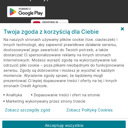
Twoja zgoda z korzyścią dla Ciebie
Na naszych stronach używamy plików cookie (tzw. ciasteczek) i
innych technologii, aby zapewnić prawidłowe działanie serwisu,
RODO
dostosowywać jego zawartość do Twoich potrzeb, a także
dostarczać Ci spersonalizowane reklamy na innych stronach
Regulamin serwisu
internetowych. Możesz wyrazić zgodę na wykorzystywanie lub
odrzucić pliki cookie – poza plikami niezbędnymi do funkcjonowania
Mapa serwisu
serwisu. Zgody są dobrowolne i możesz je wycofać w każdym
momencie. Wyrażenie zgody sprawi, że będziemy mogli
Polityka
Cookies
prezentować Ci lepiej dopasowane treści i oferty na tej i innych
stronach Credit Agricole.
Polityka prywatności
Analityka
Dopasowanie treści i ofert na stronie
Marketing wykonywany przez strony trzecie
Zobacz szczegóły zgód
Zobacz Politykę Cookies
© 2026 Credit Agricole Bank Polska S.A. Wszelkie prawa zastrzeżone
Akceptuję wszystkie