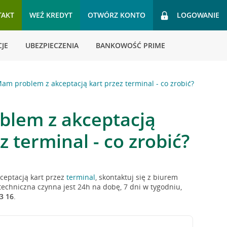
TAKT
WEŹ KREDYT
OTWÓRZ KONTO
LOGOWANIE
JE
UBEZPIECZENIA
BANKOWOŚĆ PRIME
am problem z akceptacją kart przez terminal - co zrobić?
lem z akceptacją
z terminal - co zrobić?
kceptacją kart przez
terminal
, skontaktuj się z biurem
techniczna czynna jest 24h na dobę, 7 dni w tygodniu,
3 16
.