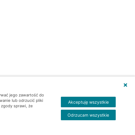
wywać jego zawartość do
nie lub odrzucić pliki
Akceptuję wszystkie
 zgody sprawi, że
Odrzucam wszystkie
Skontakt