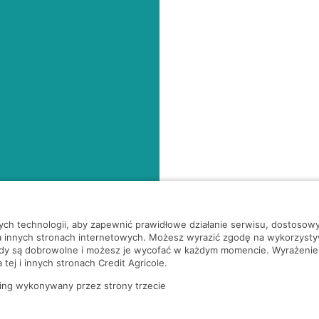
nych technologii, aby zapewnić prawidłowe działanie serwisu, dostoso
a innych stronach internetowych. Możesz wyrazić zgodę na wykorzystywa
ody są dobrowolne i możesz je wycofać w każdym momencie. Wyrażenie
tej i innych stronach Credit Agricole.
ing wykonywany przez strony trzecie