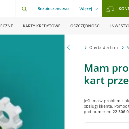
Bezpieczeństwo
KON
Więcej
TECZNE
KARTY KREDYTOWE
OSZCZĘDNOŚCI
INWESTYC
Strona główna
Pytania i odpowiedzi
Oferta dla firm
M
Mam prob
kart prze
Jeśli masz problem z a
obsługi klienta. Pomoc 
pod numerem
22 306 0