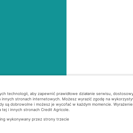
nych technologii, aby zapewnić prawidłowe działanie serwisu, dostoso
a innych stronach internetowych. Możesz wyrazić zgodę na wykorzystywa
ody są dobrowolne i możesz je wycofać w każdym momencie. Wyrażenie
tej i innych stronach Credit Agricole.
ing wykonywany przez strony trzecie