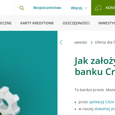
Bezpieczeństwo
KON
Więcej
TECZNE
KARTY KREDYTOWE
OSZCZĘDNOŚCI
INWESTYC
Strona główna
Pytania i odpowiedzi
Oferta dla 
Jak zało
banku Cr
To bardzo proste. Możes
przez
aplikację CA24 
w naszej
dowolnej p