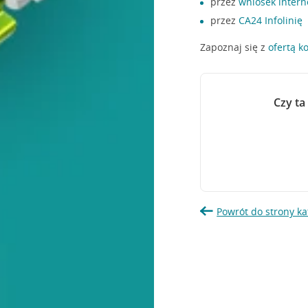
przez
wniosek inter
przez
CA24 Infolinię
Zapoznaj się z
ofertą k
Czy ta
Powrót do strony ka