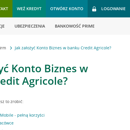
TAKT
WEŹ KREDYT
OTWÓRZ KONTO
LOGOWANIE
JE
UBEZPIECZENIA
BANKOWOŚĆ PRIME
firm
Jak założyć Konto Biznes w banku Credit Agricole?
żyć Konto Biznes w
edit Agricole?
z to zrobić:
Mobile - pełną korzyści
lacówce