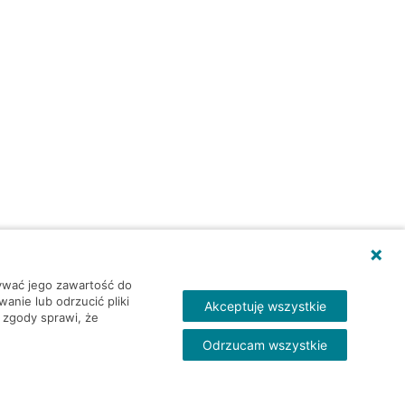
wywać jego zawartość do
nie lub odrzucić pliki
Akceptuję wszystkie
 zgody sprawi, że
Odrzucam wszystkie
Skontakt