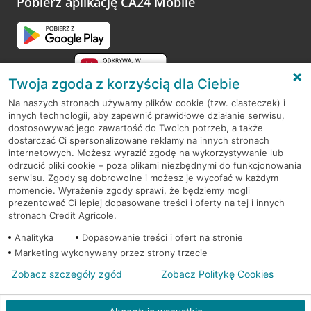
Pobierz aplikację CA24 Mobile
Twoja zgoda z korzyścią dla Ciebie
Na naszych stronach używamy plików cookie (tzw. ciasteczek) i
innych technologii, aby zapewnić prawidłowe działanie serwisu,
RODO
dostosowywać jego zawartość do Twoich potrzeb, a także
dostarczać Ci spersonalizowane reklamy na innych stronach
Regulamin serwisu
internetowych. Możesz wyrazić zgodę na wykorzystywanie lub
odrzucić pliki cookie – poza plikami niezbędnymi do funkcjonowania
Mapa serwisu
serwisu. Zgody są dobrowolne i możesz je wycofać w każdym
momencie. Wyrażenie zgody sprawi, że będziemy mogli
Polityka
Cookies
prezentować Ci lepiej dopasowane treści i oferty na tej i innych
stronach Credit Agricole.
Polityka prywatności
Analityka
Dopasowanie treści i ofert na stronie
Marketing wykonywany przez strony trzecie
Zobacz szczegóły zgód
Zobacz Politykę Cookies
© 2026 Credit Agricole Bank Polska S.A. Wszelkie prawa zastrzeżone