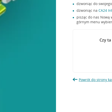
dzwoniąc do swojego
dzwoniąc na
CA24 Inf
pisząc do nas Nową w
górnym menu wybie
Czy ta
Powrót do strony ka