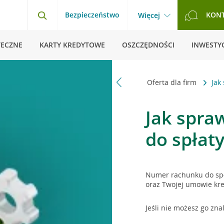
Bezpieczeństwo
KON
Więcej
TECZNE
KARTY KREDYTOWE
OSZCZĘDNOŚCI
INWESTYC
Strona główna
Pytania i odpowiedzi
Oferta dla firm
Jak
Jak spra
do spłat
Numer rachunku do spł
oraz Twojej umowie kr
Jeśli nie możesz go zna