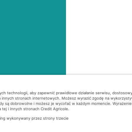
nych technologii, aby zapewnić prawidłowe działanie serwisu, dostoso
a innych stronach internetowych. Możesz wyrazić zgodę na wykorzystywa
ody są dobrowolne i możesz je wycofać w każdym momencie. Wyrażenie
tej i innych stronach Credit Agricole.
ing wykonywany przez strony trzecie