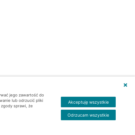
wywać jego zawartość do
nie lub odrzucić pliki
Akceptuję wszystkie
 zgody sprawi, że
Odrzucam wszystkie
Skontakt