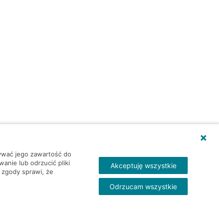
wywać jego zawartość do
nie lub odrzucić pliki
Akceptuję wszystkie
 zgody sprawi, że
Odrzucam wszystkie
Skontakt