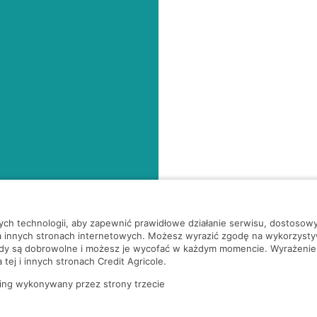
nych technologii, aby zapewnić prawidłowe działanie serwisu, dostoso
a innych stronach internetowych. Możesz wyrazić zgodę na wykorzystywa
ody są dobrowolne i możesz je wycofać w każdym momencie. Wyrażenie
tej i innych stronach Credit Agricole.
ing wykonywany przez strony trzecie