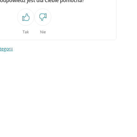
 odpowiedź jest dla Ciebie pomocna?
Tak
Nie
tegorii