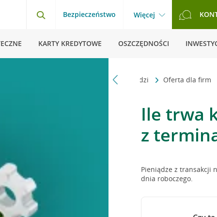
Bezpieczeństwo
KON
Więcej
TECZNE
KARTY KREDYTOWE
OSZCZĘDNOŚCI
INWESTYC
Strona główna
Pytania i odpowiedzi
Oferta dla firm
Ile trwa
z termina
Pieniądze z transakcji 
dnia roboczego.