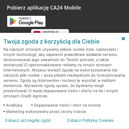
Pobierz aplikację CA24 Mobile
Twoja zgoda z korzyścią dla Ciebie
Na naszych stronach używamy plików cookie (tzw. ciasteczek) i
innych technologii, aby zapewnić prawidłowe działanie serwisu,
RODO
dostosowywać jego zawartość do Twoich potrzeb, a także
dostarczać Ci spersonalizowane reklamy na innych stronach
Regulamin serwisu
internetowych. Możesz wyrazić zgodę na wykorzystywanie lub
odrzucić pliki cookie – poza plikami niezbędnymi do funkcjonowania
Mapa serwisu
serwisu. Zgody są dobrowolne i możesz je wycofać w każdym
momencie. Wyrażenie zgody sprawi, że będziemy mogli
Polityka
Cookies
prezentować Ci lepiej dopasowane treści i oferty na tej i innych
stronach Credit Agricole.
Polityka prywatności
Analityka
Dopasowanie treści i ofert na stronie
Marketing wykonywany przez strony trzecie
Zobacz szczegóły zgód
Zobacz Politykę Cookies
© 2026 Credit Agricole Bank Polska S.A. Wszelkie prawa zastrzeżone