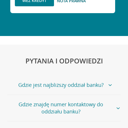
WEŹ KREDYT
NOTA PRAWNA
PYTANIA I ODPOWIEDZI
Gdzie jest najbliższy oddział banku?
Jeśli szukasz oddziału naszego banku, zapraszamy na
Gdzie znajdę numer kontaktowy do
stronę
Placówki i bankomaty
, na której znajduje się
oddziału banku?
wygodna wyszukiwarka.
Alternatywnie, możesz skorzystać z pełnej
listy naszych
oddziałów
.