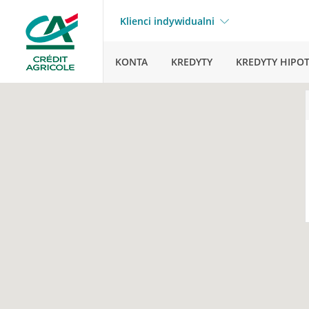
Klienci indywidualni
KONTA
KREDYTY
KREDYTY HIPO