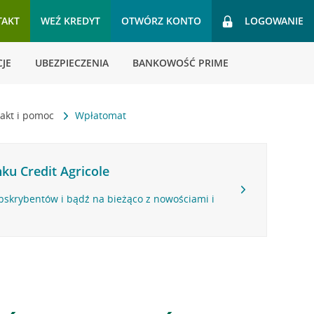
TAKT
WEŹ KREDYT
OTWÓRZ KONTO
LOGOWANIE
JE
UBEZPIECZENIA
BANKOWOŚĆ PRIME
akt i pomoc
Wpłatomat
ku Credit Agricole
bskrybentów i bądź na bieżąco z nowościami i