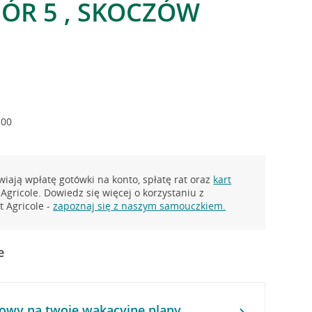
ÓR 5 , SKOCZÓW
:00
iają wpłatę gotówki na konto, spłatę rat oraz
kart
Agricole. Dowiedz się więcej o korzystaniu z
 Agricole -
zapoznaj się z naszym samouczkiem.
e
owy na twoje wakacyjne plany