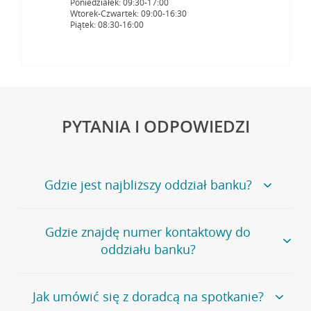
Poniedziałek: 09:30-17:00
Wtorek-Czwartek: 09:00-16:30
Piątek: 08:30-16:00
PYTANIA I ODPOWIEDZI
Gdzie jest najbliższy oddział banku?
Jeśli szukasz oddziału naszego banku, zapraszamy na
Gdzie znajdę numer kontaktowy do
stronę
Placówki i bankomaty
, na której znajduje się
oddziału banku?
wygodna wyszukiwarka.
Alternatywnie, możesz skorzystać z pełnej
listy naszych
oddziałów
.
Bank Credit Agricole nie udostępnia ogólnego numeru
Jak umówić się z doradcą na spotkanie?
telefonu do placówki bankowej.