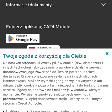
Informacje i dokumenty
Zachęcamy do podzielenia się z nami opinią o wizycie.
Wystarczy przejść na stronę
Oceń wizytę
, wyszukać
odwiedzoną placówkę i wypełnić formularz w ramach
platformy Profil Firmy w Google. Dziękujemy za wszystkie
opinie.
Pobierz aplikację CA24 Mobile
Przejdź do pytania
Twoja zgoda z korzyścią dla Ciebie
Na naszych stronach używamy plików cookie (tzw. ciasteczek) i
innych technologii, aby zapewnić prawidłowe działanie serwisu,
RODO
dostosowywać jego zawartość do Twoich potrzeb, a także
dostarczać Ci spersonalizowane reklamy na innych stronach
Regulamin serwisu
internetowych. Możesz wyrazić zgodę na wykorzystywanie lub
odrzucić pliki cookie – poza plikami niezbędnymi do funkcjonowania
Mapa serwisu
serwisu. Zgody są dobrowolne i możesz je wycofać w każdym
momencie. Wyrażenie zgody sprawi, że będziemy mogli
Polityka
Cookies
prezentować Ci lepiej dopasowane treści i oferty na tej i innych
stronach Credit Agricole.
Polityka prywatności
Analityka
Dopasowanie treści i ofert na stronie