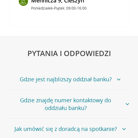
Mennicza 9, Cieszyn
Poniedziałek-Piątek: 09:00-16:00
PYTANIA I ODPOWIEDZI
Gdzie jest najbliższy oddział banku?
Jeśli szukasz oddziału naszego banku, zapraszamy na
Gdzie znajdę numer kontaktowy do
stronę
Placówki i bankomaty
, na której znajduje się
oddziału banku?
wygodna wyszukiwarka.
Alternatywnie, możesz skorzystać z pełnej
listy naszych
oddziałów
.
Bank Credit Agricole nie udostępnia ogólnego numeru
Jak umówić się z doradcą na spotkanie?
telefonu do placówki bankowej.
Przejdź do pytania