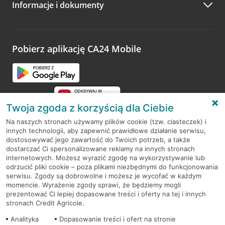
Informacje i dokumenty
Zachęcamy do podzielenia się z nami opinią o wizycie.
Wystarczy przejść na stronę
Oceń wizytę
, wyszukać
odwiedzoną placówkę i wypełnić formularz w ramach
platformy Profil Firmy w Google. Dziękujemy za wszystkie
opinie.
Pobierz aplikację CA24 Mobile
Przejdź do pytania
Twoja zgoda z korzyścią dla Ciebie
Na naszych stronach używamy plików cookie (tzw. ciasteczek) i
innych technologii, aby zapewnić prawidłowe działanie serwisu,
RODO
dostosowywać jego zawartość do Twoich potrzeb, a także
dostarczać Ci spersonalizowane reklamy na innych stronach
Regulamin serwisu
internetowych. Możesz wyrazić zgodę na wykorzystywanie lub
odrzucić pliki cookie – poza plikami niezbędnymi do funkcjonowania
Mapa serwisu
serwisu. Zgody są dobrowolne i możesz je wycofać w każdym
momencie. Wyrażenie zgody sprawi, że będziemy mogli
Polityka
Cookies
prezentować Ci lepiej dopasowane treści i oferty na tej i innych
stronach Credit Agricole.
Polityka prywatności
Analityka
Dopasowanie treści i ofert na stronie