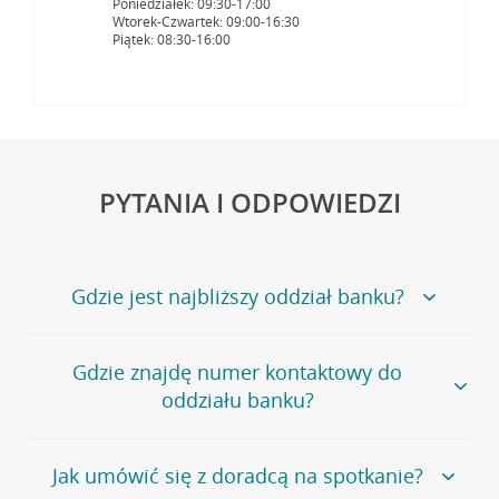
Poniedziałek: 09:30-17:00
Wtorek-Czwartek: 09:00-16:30
Piątek: 08:30-16:00
PYTANIA I ODPOWIEDZI
Gdzie jest najbliższy oddział banku?
Jeśli szukasz oddziału naszego banku, zapraszamy na
Gdzie znajdę numer kontaktowy do
stronę
Placówki i bankomaty
, na której znajduje się
oddziału banku?
wygodna wyszukiwarka.
Alternatywnie, możesz skorzystać z pełnej
listy naszych
oddziałów
.
Bank Credit Agricole nie udostępnia ogólnego numeru
Jak umówić się z doradcą na spotkanie?
telefonu do placówki bankowej.