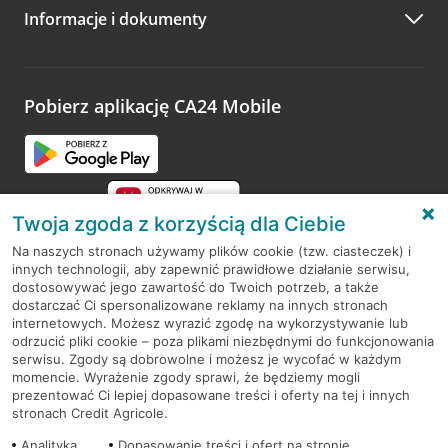
Informacje i dokumenty
Zachęcamy do podzielenia się z nami opinią o wizycie.
Wystarczy przejść na stronę
Oceń wizytę
, wyszukać
odwiedzoną placówkę i wypełnić formularz w ramach
platformy Profil Firmy w Google. Dziękujemy za wszystkie
opinie.
Pobierz aplikację CA24 Mobile
Przejdź do pytania
Twoja zgoda z korzyścią dla Ciebie
Na naszych stronach używamy plików cookie (tzw. ciasteczek) i
innych technologii, aby zapewnić prawidłowe działanie serwisu,
RODO
dostosowywać jego zawartość do Twoich potrzeb, a także
dostarczać Ci spersonalizowane reklamy na innych stronach
Regulamin serwisu
internetowych. Możesz wyrazić zgodę na wykorzystywanie lub
odrzucić pliki cookie – poza plikami niezbędnymi do funkcjonowania
Mapa serwisu
serwisu. Zgody są dobrowolne i możesz je wycofać w każdym
momencie. Wyrażenie zgody sprawi, że będziemy mogli
Polityka
Cookies
prezentować Ci lepiej dopasowane treści i oferty na tej i innych
stronach Credit Agricole.
Polityka prywatności
Analityka
Dopasowanie treści i ofert na stronie