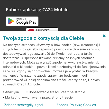
platformy Profil Firmy w Google. Dziękujemy za wszystkie
opinie.
Pobierz aplikację CA24 Mobile
Przejdź do pytania
Twoja zgoda z korzyścią dla Ciebie
Na naszych stronach używamy plików cookie (tzw. ciasteczek) i
innych technologii, aby zapewnić prawidłowe działanie serwisu,
RODO
dostosowywać jego zawartość do Twoich potrzeb, a także
dostarczać Ci spersonalizowane reklamy na innych stronach
Regulamin serwisu
internetowych. Możesz wyrazić zgodę na wykorzystywanie lub
odrzucić pliki cookie – poza plikami niezbędnymi do funkcjonowania
Mapa serwisu
serwisu. Zgody są dobrowolne i możesz je wycofać w każdym
momencie. Wyrażenie zgody sprawi, że będziemy mogli
Polityka
Cookies
prezentować Ci lepiej dopasowane treści i oferty na tej i innych
stronach Credit Agricole.
Polityka prywatności
Analityka
Dopasowanie treści i ofert na stronie
Marketing wykonywany przez strony trzecie
Zobacz szczegóły zgód
Zobacz Politykę Cookies
© 2026 Credit Agricole Bank Polska S.A. Wszelkie prawa zastrzeżone