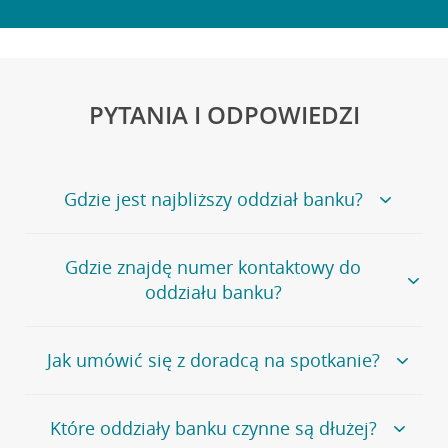
PYTANIA I ODPOWIEDZI
Gdzie jest najbliższy oddział banku?
Jeśli szukasz oddziału naszego banku, zapraszamy na
Gdzie znajdę numer kontaktowy do
stronę
Placówki i bankomaty
, na której znajduje się
oddziału banku?
wygodna wyszukiwarka.
Alternatywnie, możesz skorzystać z pełnej
listy naszych
oddziałów
.
Bank Credit Agricole nie udostępnia ogólnego numeru
Jak umówić się z doradcą na spotkanie?
telefonu do placówki bankowej.
Przejdź do pytania
Polecamy skorzystanie z możliwości wcześniejszego
Jeśli jesteś już
naszym
umówienia się z doradcą w placówce bankowej
.
Które oddziały banku czynne są dłużej?
klientem
możesz
samodzielnie
umówić się na spotkanie z