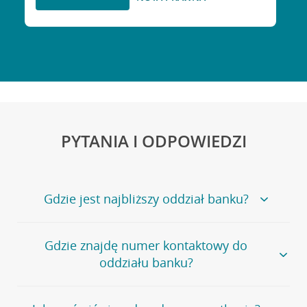
PYTANIA I ODPOWIEDZI
Gdzie jest najbliższy oddział banku?
Jeśli szukasz oddziału naszego banku, zapraszamy na
Gdzie znajdę numer kontaktowy do
stronę
Placówki i bankomaty
, na której znajduje się
oddziału banku?
wygodna wyszukiwarka.
Alternatywnie, możesz skorzystać z pełnej
listy naszych
oddziałów
.
Bank Credit Agricole nie udostępnia ogólnego numeru