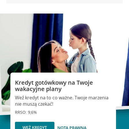
Kredyt gotówkowy na Twoje
wakacyjne plany
Weź kredyt na to co ważne. Twoje marzenia
nie muszą czekać!
RRSO: 9,6%
WEŹ KREDYT
NOTA PRAWNA