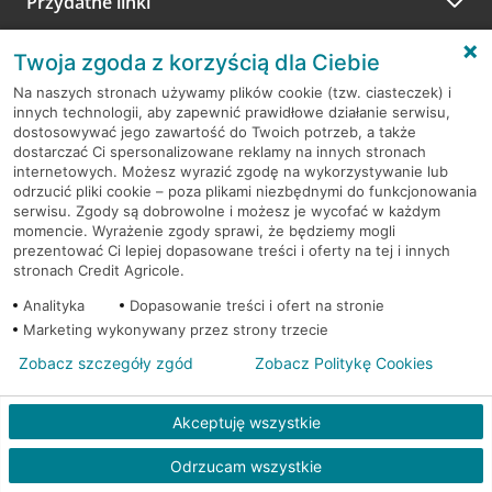
Przydatne linki
A po wizycie…
Informacje i dokumenty
Zachęcamy do podzielenia się z nami opinią o wizycie.
Twoja zgoda z korzyścią dla Ciebie
Wystarczy przejść na stronę
Oceń wizytę
, wyszukać
Na naszych stronach używamy plików cookie (tzw. ciasteczek) i
odwiedzoną placówkę i wypełnić formularz w ramach
innych technologii, aby zapewnić prawidłowe działanie serwisu,
platformy Profil Firmy w Google. Dziękujemy za wszystkie
dostosowywać jego zawartość do Twoich potrzeb, a także
opinie.
Pobierz aplikację CA24 Mobile
dostarczać Ci spersonalizowane reklamy na innych stronach
internetowych. Możesz wyrazić zgodę na wykorzystywanie lub
Przejdź do pytania
odrzucić pliki cookie – poza plikami niezbędnymi do funkcjonowania
serwisu. Zgody są dobrowolne i możesz je wycofać w każdym
momencie. Wyrażenie zgody sprawi, że będziemy mogli
prezentować Ci lepiej dopasowane treści i oferty na tej i innych
stronach Credit Agricole.
Analityka
Dopasowanie treści i ofert na stronie
RODO
Marketing wykonywany przez strony trzecie
Zobacz szczegóły zgód
Zobacz Politykę Cookies
Regulamin serwisu
Mapa serwisu
Akceptuję wszystkie
Polityka
Cookies
Odrzucam wszystkie