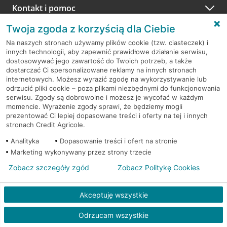
w innym terminie.
Przejdź do pytania
Kontakt i pomoc
telefonicznie przez Infolinię CA24
Twoja zgoda z korzyścią dla Ciebie
Przydatne linki
A po wizycie…
Na naszych stronach używamy plików cookie (tzw. ciasteczek) i
Informacje i dokumenty
Zachęcamy do podzielenia się z nami opinią o wizycie.
innych technologii, aby zapewnić prawidłowe działanie serwisu,
dostosowywać jego zawartość do Twoich potrzeb, a także
Wystarczy przejść na stronę
Oceń wizytę
, wyszukać
dostarczać Ci spersonalizowane reklamy na innych stronach
odwiedzoną placówkę i wypełnić formularz w ramach
internetowych. Możesz wyrazić zgodę na wykorzystywanie lub
platformy Profil Firmy w Google. Dziękujemy za wszystkie
odrzucić pliki cookie – poza plikami niezbędnymi do funkcjonowania
opinie.
Pobierz aplikację CA24 Mobile
serwisu. Zgody są dobrowolne i możesz je wycofać w każdym
momencie. Wyrażenie zgody sprawi, że będziemy mogli
Przejdź do pytania
prezentować Ci lepiej dopasowane treści i oferty na tej i innych
stronach Credit Agricole.
Analityka
Dopasowanie treści i ofert na stronie
Marketing wykonywany przez strony trzecie
Zobacz szczegóły zgód
Zobacz Politykę Cookies
RODO
Akceptuję wszystkie
Regulamin serwisu
Odrzucam wszystkie
Mapa serwisu