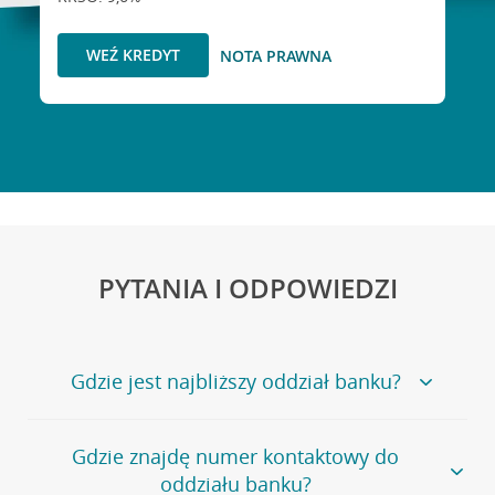
WEŹ KREDYT
NOTA PRAWNA
PYTANIA I ODPOWIEDZI
Gdzie jest najbliższy oddział banku?
Jeśli szukasz oddziału naszego banku, zapraszamy na
Gdzie znajdę numer kontaktowy do
stronę
Placówki i bankomaty
, na której znajduje się
oddziału banku?
wygodna wyszukiwarka.