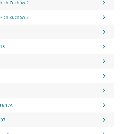
kich Zuchów 2
kich Zuchów 2
 13
za 17A
 97