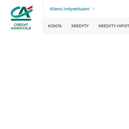
Klienci indywidualni
KONTA
KREDYTY
KREDYTY HIPO