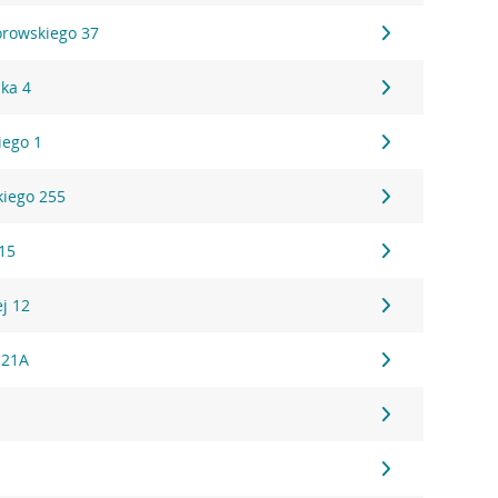
rowskiego 37
ska 4
iego 1
iego 255
15
ej 12
 21A