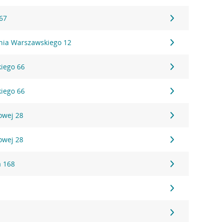
 67
ania Warszawskiego 12
kiego 66
kiego 66
owej 28
owej 28
a 168