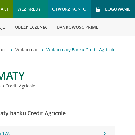
TAKT
WEŹ KREDYT
OTWÓRZ KONTO
LOGOWANIE
JE
UBEZPIECZENIA
BANKOWOŚĆ PRIME
omoc
Wpłatomat
Wpłatomaty Banku Credit Agricole
MATY
u Credit Agricole
ty banku Credit Agricole
a 17A