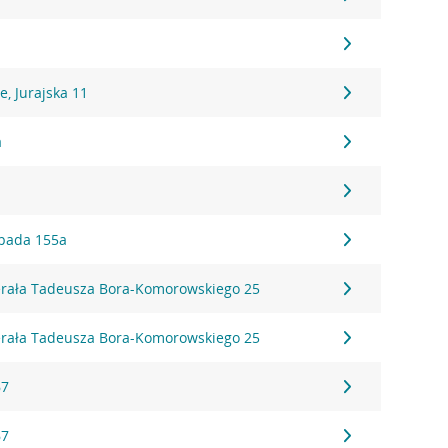
, Jurajska 11
a
topada 155a
erała Tadeusza Bora-Komorowskiego 25
erała Tadeusza Bora-Komorowskiego 25
67
67