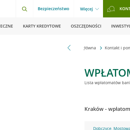
Bezpieczeństwo
KON
Więcej
TECZNE
KARTY KREDYTOWE
OSZCZĘDNOŚCI
INWESTYC
Strona główna
Kontakt i p
WPŁATO
Lista wpłatomatów bank
Kraków - wpłatoma
Dobczyce, Mostow