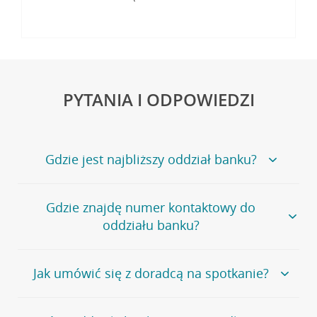
PYTANIA I ODPOWIEDZI
Gdzie jest najbliższy oddział banku?
Jeśli szukasz oddziału naszego banku, zapraszamy na
Gdzie znajdę numer kontaktowy do
stronę
Placówki i bankomaty
, na której znajduje się
oddziału banku?
wygodna wyszukiwarka.
Alternatywnie, możesz skorzystać z pełnej
listy naszych
oddziałów
.
Bank Credit Agricole nie udostępnia ogólnego numeru
Jak umówić się z doradcą na spotkanie?
telefonu do placówki bankowej.
Przejdź do pytania
Polecamy skorzystanie z możliwości wcześniejszego
Jeśli jesteś już
naszym