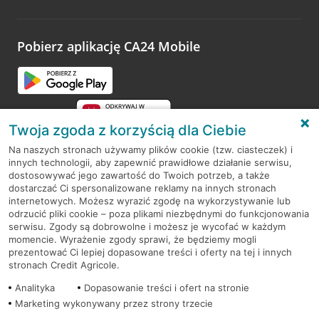
Wystarczy przejść na stronę
Oceń wizytę
, wyszukać
odwiedzoną placówkę i wypełnić formularz w ramach
platformy Profil Firmy w Google. Dziękujemy za wszystkie
opinie.
Pobierz aplikację CA24 Mobile
Przejdź do pytania
Twoja zgoda z korzyścią dla Ciebie
Na naszych stronach używamy plików cookie (tzw. ciasteczek) i
innych technologii, aby zapewnić prawidłowe działanie serwisu,
RODO
dostosowywać jego zawartość do Twoich potrzeb, a także
dostarczać Ci spersonalizowane reklamy na innych stronach
Regulamin serwisu
internetowych. Możesz wyrazić zgodę na wykorzystywanie lub
odrzucić pliki cookie – poza plikami niezbędnymi do funkcjonowania
Mapa serwisu
serwisu. Zgody są dobrowolne i możesz je wycofać w każdym
momencie. Wyrażenie zgody sprawi, że będziemy mogli
Polityka
Cookies
prezentować Ci lepiej dopasowane treści i oferty na tej i innych
stronach Credit Agricole.
Polityka prywatności
Analityka
Dopasowanie treści i ofert na stronie
Marketing wykonywany przez strony trzecie