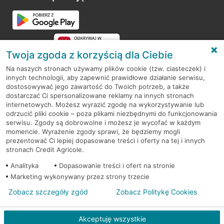
Przejdź do pytania
Twoja zgoda z korzyścią dla Ciebie
Na naszych stronach używamy plików cookie (tzw. ciasteczek) i
innych technologii, aby zapewnić prawidłowe działanie serwisu,
RODO
dostosowywać jego zawartość do Twoich potrzeb, a także
dostarczać Ci spersonalizowane reklamy na innych stronach
Regulamin serwisu
internetowych. Możesz wyrazić zgodę na wykorzystywanie lub
odrzucić pliki cookie – poza plikami niezbędnymi do funkcjonowania
Mapa serwisu
serwisu. Zgody są dobrowolne i możesz je wycofać w każdym
momencie. Wyrażenie zgody sprawi, że będziemy mogli
Polityka
Cookies
prezentować Ci lepiej dopasowane treści i oferty na tej i innych
stronach Credit Agricole.
Polityka prywatności
Analityka
Dopasowanie treści i ofert na stronie
Marketing wykonywany przez strony trzecie
Zobacz szczegóły zgód
Zobacz Politykę Cookies
© 2026 Credit Agricole Bank Polska S.A. Wszelkie prawa zastrzeżone
Akceptuję wszystkie