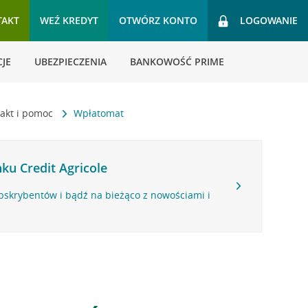
TAKT
WEŹ KREDYT
OTWÓRZ KONTO
LOGOWANIE
JE
UBEZPIECZENIA
BANKOWOŚĆ PRIME
akt i pomoc
Wpłatomat
ku Credit Agricole
bskrybentów i bądź na bieżąco z nowościami i