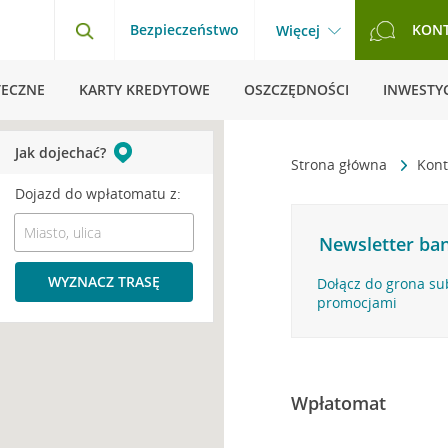
Bezpieczeństwo
KON
Więcej
TECZNE
KARTY KREDYTOWE
OSZCZĘDNOŚCI
INWESTYC
Jak dojechać?
Strona główna
Kont
Dojazd do wpłatomatu z:
Newsletter ban
WYZNACZ TRASĘ
Dołącz do grona su
promocjami
Wpłatomat