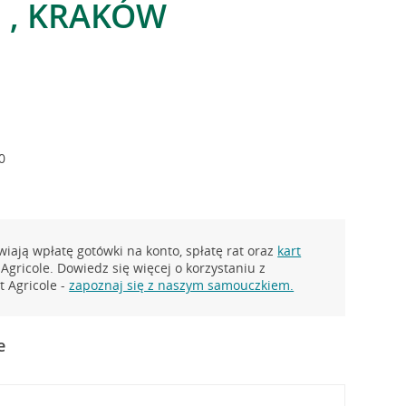
0 , KRAKÓW
0
iają wpłatę gotówki na konto, spłatę rat oraz
kart
Agricole. Dowiedz się więcej o korzystaniu z
 Agricole -
zapoznaj się z naszym samouczkiem.
e