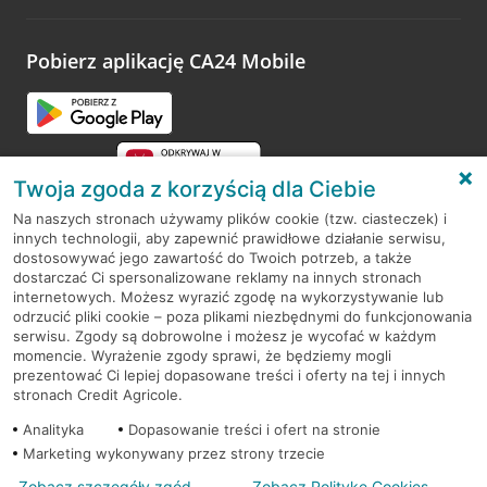
odwiedzoną placówkę i wypełnić formularz w ramach
platformy Profil Firmy w Google. Dziękujemy za wszystkie
opinie.
Pobierz aplikację CA24 Mobile
Przejdź do pytania
Twoja zgoda z korzyścią dla Ciebie
Na naszych stronach używamy plików cookie (tzw. ciasteczek) i
innych technologii, aby zapewnić prawidłowe działanie serwisu,
RODO
dostosowywać jego zawartość do Twoich potrzeb, a także
dostarczać Ci spersonalizowane reklamy na innych stronach
Regulamin serwisu
internetowych. Możesz wyrazić zgodę na wykorzystywanie lub
odrzucić pliki cookie – poza plikami niezbędnymi do funkcjonowania
Mapa serwisu
serwisu. Zgody są dobrowolne i możesz je wycofać w każdym
momencie. Wyrażenie zgody sprawi, że będziemy mogli
Polityka
Cookies
prezentować Ci lepiej dopasowane treści i oferty na tej i innych
stronach Credit Agricole.
Polityka prywatności
Analityka
Dopasowanie treści i ofert na stronie
Marketing wykonywany przez strony trzecie
Zobacz szczegóły zgód
Zobacz Politykę Cookies