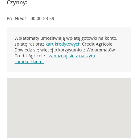
Czynny:
Pn.-Niedz.: 00:00-23:59
Wpłatomaty umożliwiają wpłatę gotówki na konto,
spłatę rat oraz
kart kredytowych
Crédit Agricole.
Dowiedz się więcej o korzystaniu z Wpłatomatów
Credit Agricole -
zapoznaj się z naszym
samouczkiem.