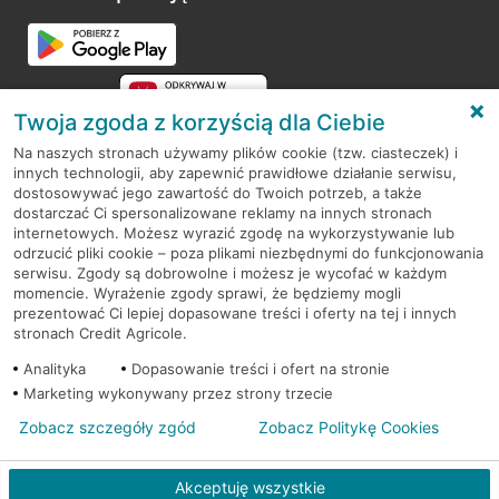
Przejdź do pytania
Twoja zgoda z korzyścią dla Ciebie
Na naszych stronach używamy plików cookie (tzw. ciasteczek) i
innych technologii, aby zapewnić prawidłowe działanie serwisu,
RODO
dostosowywać jego zawartość do Twoich potrzeb, a także
dostarczać Ci spersonalizowane reklamy na innych stronach
Regulamin serwisu
internetowych. Możesz wyrazić zgodę na wykorzystywanie lub
odrzucić pliki cookie – poza plikami niezbędnymi do funkcjonowania
Mapa serwisu
serwisu. Zgody są dobrowolne i możesz je wycofać w każdym
momencie. Wyrażenie zgody sprawi, że będziemy mogli
Polityka
Cookies
prezentować Ci lepiej dopasowane treści i oferty na tej i innych
stronach Credit Agricole.
Polityka prywatności
Analityka
Dopasowanie treści i ofert na stronie
Marketing wykonywany przez strony trzecie
Zobacz szczegóły zgód
Zobacz Politykę Cookies
© 2026 Credit Agricole Bank Polska S.A. Wszelkie prawa zastrzeżone
Akceptuję wszystkie